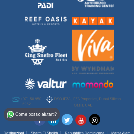
DSO-IFZA, IFZA Properties, Dubai Silicon
+971 50 950
6952
Oasis, UAE
Select Destination
Come posso aiutarti?
Egypt
Bahamas
Destinazioni
Sharm El Sheikh
Repubblica Dominicana
Marsa Alam