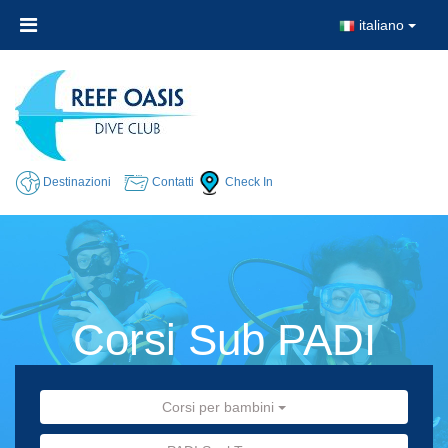
italiano
Destinazioni
Contatti
Check In
Corsi Sub PADI
Corsi per bambini