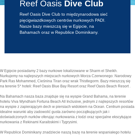
Reef Oasis
Dive Club
Reef Oasis Dive Club to międzynarodowa sieć
pięcigwiazdkowych centrów nurkowych PADI.
Nasze bazy mieszczą się w Egipcie, na
Bahamach oraz w Republice Dominikany.
W Egipcie posiadamy 2 bazy nurkowe lokalizowane w Sharm el Sheikh.
Nurkujemy na najlepszych miejscach nurkowych Morza Czerwonego: Narodowy
Park Ras Mohammed, Cieśnina Tiran oraz wrak Thistlegorm. Bazy mieszczą się
na terenie 5* hoteli: Reef Oasis Blue Bay Resort oraz Reef Oasis Beach Resort .
Na Bahamach nasza baza znajduje się na wyspie Grand Bahama, na terenie
hotelu Viva Wyndham Fortuna Beach All Inclusive, jednym z najlepszych resortów
na wyspie z zapierającym dech w piersiach widokiem na Ocean. Centrum posiada
idealne warunki aby zadowolić gusta zarówno początkujących jak i
doświadczonych nurków oferując nurkowania z łodzi oraz specjalne ekscytujące
nurkowania z Rekinami Karaibskimi i Tygrysimi.
W Republice Dominikany znadziecie naszą bazę na terenie wspaniałego hotelu