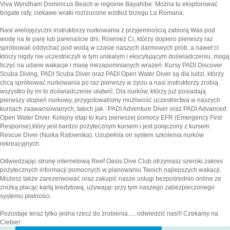
Viva Wyndham Dominicus Beach w regionie Bayahibe. Można tu eksplorować
bogate rafy, ciekawe wraki rozrzucone wzdłuż brzegu La Romana.
Nasi wielojęzyczni instruktorzy nurkowania z przyjemnością zabiorą Was pod
wodę na te parę lub parenaście dni. Również Ci, którzy dopiero pierwszy raz
spróbowali oddychać pod wodą w czasie naszych darmowych prób, a nawet ci
którzy nigdy nie uczestniczyli w tym unikalym i ekscytującym doświadczeniu, mogą
liczyć na udane wakacje i masę niezapomnianych wrażeń. Kursy PADI Discover
Scuba Diving, PADI Scuba Diver oraz PADI Open Water Diver są dla ludzi, którzy
chcą spróbować nurkowania po raz pierwszy w życiu a nasi instruktorzy zrobią
wszystko by im to doświadczenie ułatwić. Dla nurków, którzy już posiadają
pierwszy stopień nurkowy, przygotowalismy możliwość uczestnictwa w naszych
kursach zaawansowanych, takich jak : PADI Adventure Diver oraz PADI Advanced
Open Water Diver. Kolejny etap to kurs pierwszej pomocy EFR (Emergency First
Response),który jest bardzo pożytecznym kursem i jest połączony z kursem
Rescue Diver (Nurka Ratownika). Uzupełnia on system szkolenia nurków
rekreacyjnych.
Odwiedzając stronę internetową Reef Oasis Dive Club otrzymasz szeroki zakres
pożytecznych informacji pomocnych w planowaniu Twoich najlepszych wakacji.
Możesz także zarezerwować oraz zakupić nasze usługi bezpośrednio online ze
zniżką płacąc kartą kredytową, używając przy tym naszego zabezpieczonego
systemu płatności.
Pozostaje teraz tylko jedna rzecz do zrobienia..... odwiedzić nas!!! Czekamy na
Ciebie!