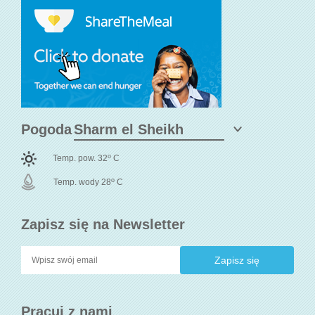
Pogoda
o
Temp. pow. 32
C
o
Temp. wody 28
C
Zapisz się na Newsletter
Pracuj z nami