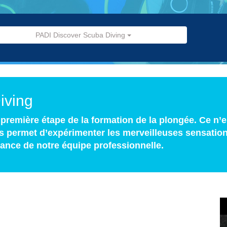
PADI Discover Scuba Diving
iving
première étape de la formation de la plongée. Ce n’
s permet d’expérimenter les merveilleuses sensation
ance de notre équipe professionnelle.