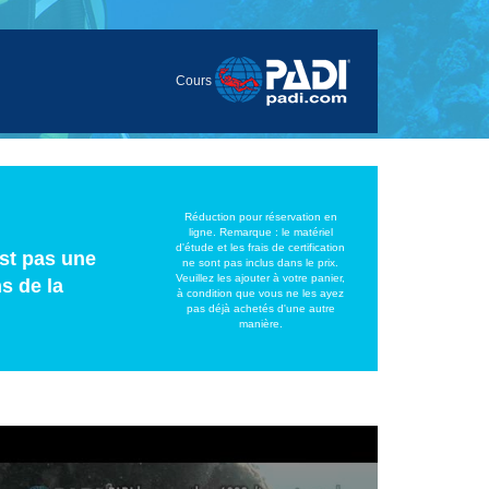
Cours
Réduction pour réservation en
ligne. Remarque : le matériel
d'étude et les frais de certification
est pas une
ne sont pas inclus dans le prix.
Veuillez les ajouter à votre panier,
s de la
à condition que vous ne les ayez
pas déjà achetés d'une autre
manière.