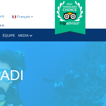
cts
Français
 In
ÉQUIPE
MEDIA
PADI