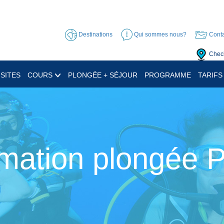
Destinations
Qui sommes nous?
Conta
Check
SITES
COURS
PLONGÉE + SÉJOUR
PROGRAMME
TARIFS
mation plongée 