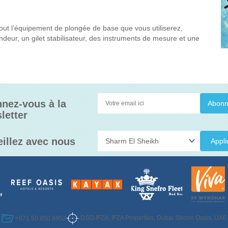
out l’équipement de plongée de base que vous utiliserez,
eur, un gilet stabilisateur, des instruments de mesure et une
nez-vous à la
letter
eillez avec nous
Appli
DSO-IFZA, IFZA Properties, Dubai Silicon Oasis, UAE
+971 50 950 6952