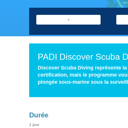
PADI Discover Scuba D
Discover Scuba Diving représente la 
certification, mais le programme vou
plongée sous-marine sous la surveill
Durée
1 jour