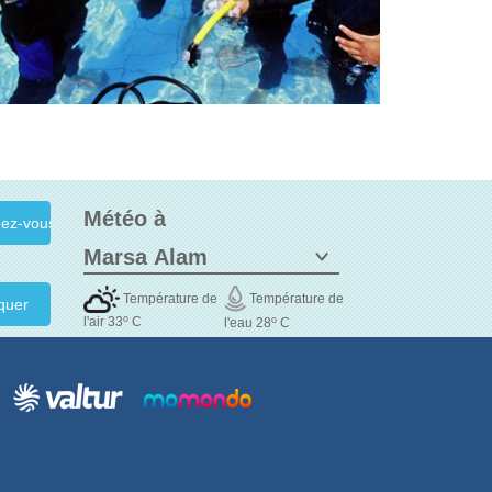
Météo à
Température de
Température de
quer
o
o
l'air 33
C
l'eau 28
C