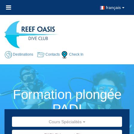
français
Destinations
Contacts
Check In
Formation plongée
PADI
Cours Spécialités