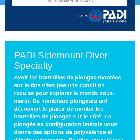
PADI Sidemount Diver
Cours
PADI Sidemount Diver
Specialty
Avoir les bouteilles de plongée montées
sur le dos n'est pas une condition
requise pour explorer le monde sous-
marin. De nombreux plongeurs ont
découvert le plaisir de monter les
bouteilles de plongée sur le côté. La
plongée en configuration latérale vous
donne des options de polyvalence et