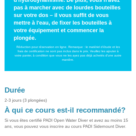
d'hydrodynamisme. De plus, vous n'avez
pas à marcher avec de lourdes bouteilles
sur votre dos – il vous suffit de vous
mettre à l'eau, de fixer les bouteilles à
votre équipement et commencer la
plongée.
Réduction pour réservation en ligne. Remarque : le matériel d'étude et les
frais de certification ne sont pas inclus dans le prix. Veuillez les ajouter à
votre panier, à condition que vous ne les ayez pas déjà achetés d'une autre
manière.
Durée
2-3 jours (3 plongées)
À qui ce cours est-il recommandé?
Si vous êtes certifié PADI Open Water Diver et avez au moins 15
ans, vous pouvez vous inscrire au cours PADI Sidemount Diver.