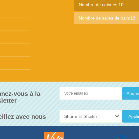
Nombre de cabines:10
Nombre de salles de bain:13
nez-vous à la
letter
eillez avec nous
Appli