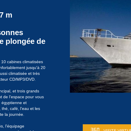
37 m
rsonnes
re plongée de
 10 cabines climatisées
confortablement jusqu'à 20
ssi climatisée et très
lecteur CD/MP3/DVD.
cipal, et trois grands
nt de l'espace pour vous
e égyptienne et
 thé, café, l'eau et les
te la journée.
és, l'équipage
VISITE VIRTU