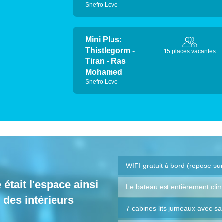
Snefro Love
Mini Plus:
Thistlegorm -
15 places vacantes
Tiran - Ras
Mohamed
Snefro Love
WIFI gratuit à bord (repose su
 était l'espace ainsi
Le bateau est entièrement clim
 des intérieurs
7 cabines lits jumeaux avec sa