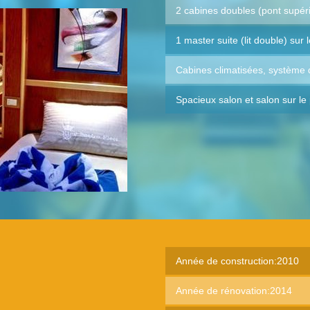
2 cabines doubles (pont supéri
1 master suite (lit double) sur 
Cabines climatisées, système d
Spacieux salon et salon sur le 
Année de construction:2010
Année de rénovation:2014