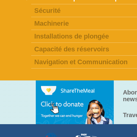
Sécurité
Machinerie
Installations de plongée
Capacité des réservoirs
Navigation et Communication
Abon
news
Trav