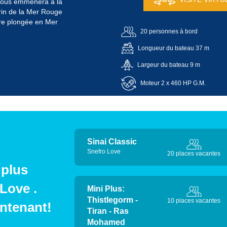
 vous emmènera à la
in de la Mer Rouge
ère plongée en Mer
20 personnes à bord
Longueur du bateau 37 m
Largeur du bateau 9 m
Moteur 2 x 460 HP G.M.
Sinai Classic
Snefro Love
20 places vacantes
 plus
Love .
Mini Plus:
Thistlegorm -
10 places vacantes
ntenant!
Tiran - Ras
Mohamed