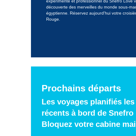
expérimenté et professionnel du Snefro Love
découverte des merveilles du monde sous-mar
égyptienne. Réservez aujourd'hui votre croisi
Rouge.
Prochains départs
Les voyages planifiés les
récents à bord de Snefro 
Bloquez votre cabine mai