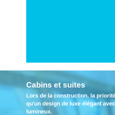
Cabins et suites
Lors de la construction, la priorité
qu'un design de luxe élégant avec
lumineux.