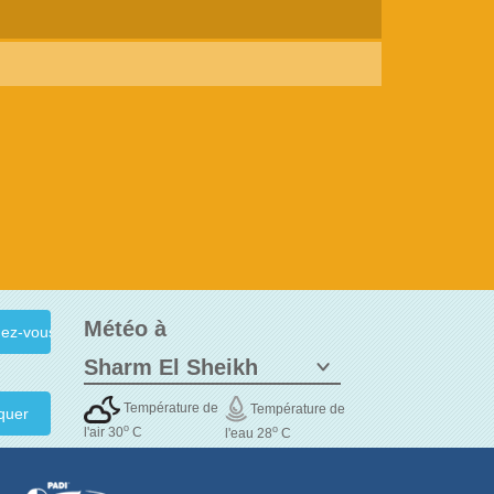
Météo à
Température de
Température de
quer
o
o
l'air 30
C
l'eau 28
C