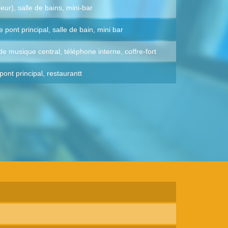
eur), salle de bains, mini-bar
le pont principal, salle de bain, mini bar
e musique central, téléphone interne, coffre-fort
pont principal, restaurantt