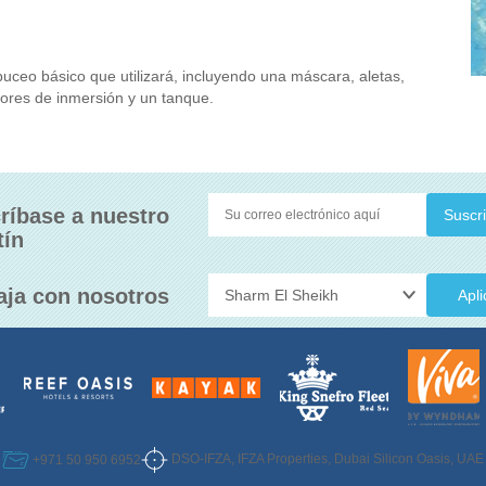
buceo básico que utilizará, incluyendo una máscara, aletas,
adores de inmersión y un tanque.
ríbase a nuestro
tín
aja con nosotros
Apli
DSO-IFZA, IFZA Properties, Dubai Silicon Oasis, UAE
+971 50 950 6952