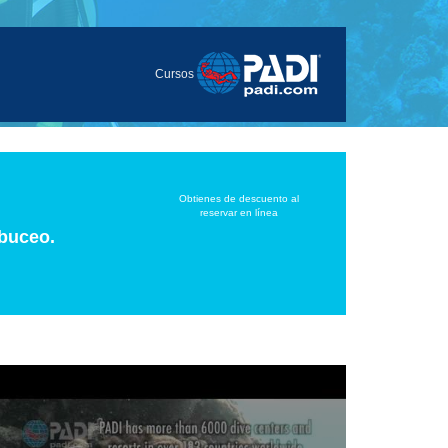
Cursos
Obtienes de descuento al
reservar en línea
 buceo.