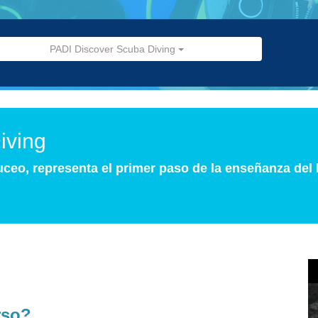
PADI Discover Scuba Diving
iving
eo, representa el primer paso de la enseñanza del
rso?