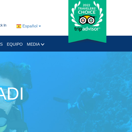
k In
Español
OS
EQUIPO
MEDIA
ADI