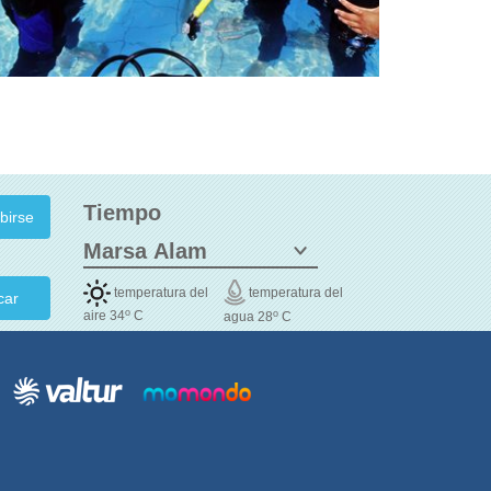
Tiempo
temperatura del
temperatura del
car
o
o
aire 34
C
agua 28
C