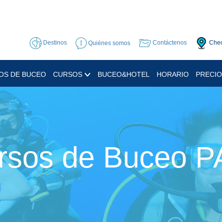
Destinos
Quiénes somos
Contáctenos
Chec
IOS DE BUCEO
CURSOS
BUCEO&HOTEL
HORARIO
PRECI
rsos de Buceo P