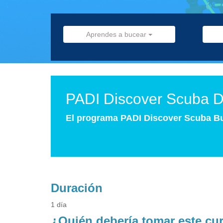
Aprendes a bucear
PADI Discover Scuba D
El programa PADI Discover Scuba Buc
Duración
1 día
¿Quién debería tomar este cu