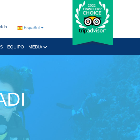
k In
Español
OS
EQUIPO
MEDIA
ADI