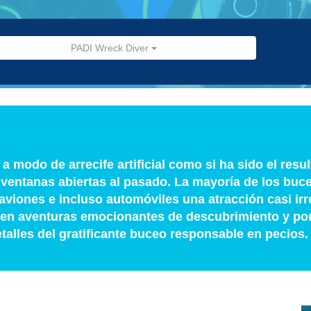
PADI Wreck Diver
a modo de arrecife artificial como si ha sido el resu
 ventanas abiertas al pasado. La mayoría de los buc
viones e incluso automóviles una atracción casi irre
, en aventuras emocionantes de descubrimiento y por
talles del gratificante buceo responsable en pecios.