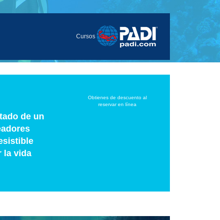
Cursos
Obtienes de descuento al
reservar en línea
ltado de un
eadores
sistible
 la vida