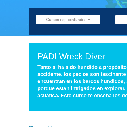
Cursos especializados
PADI Wreck Diver
Tanto si ha sido hundido a propósito 
accidente, los pecios son fascinante
encuentran en los barcos hundidos, a
porque están intrigados en explorar
acuática. Este curso te enseña los de