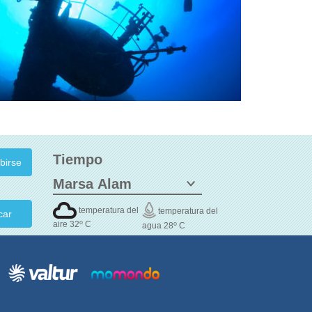
Tiempo
temperatura del
temperatura del
car
o
aire 32
C
o
agua 28
C