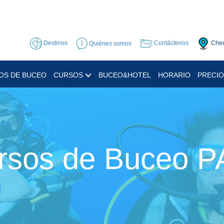
Destinos
Quiénes somos
Contáctenos
Chec
IOS DE BUCEO
CURSOS
BUCEO&HOTEL
HORARIO
PRECI
rsos de Buceo P