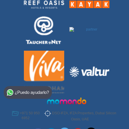
Select Destination
¿Puedo ayudarlo?
Egypt
Bahamas
DSO-IFZA, IFZA Properties, Dubai Silicon
+971 50 950
6952
Oasis, UAE
Dominican