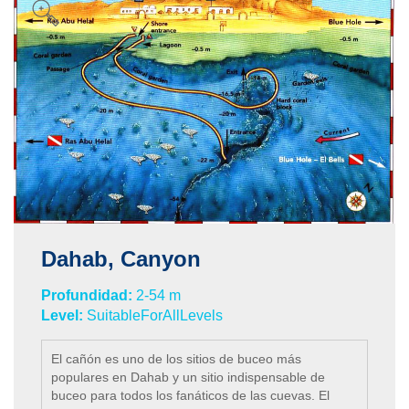
una magnífica y extremadamente profunda garganta
se abre paralela al arrecife y es atravesada por una
serie de impresionantes arcos. Una contra corriente
muy fuerte puede ocurrir en la esquina nordestal del
filón. Si vienes por este punto y las condiciones son
favorables, puedes explorar todo el arrecife. Esto le
permite explorar la pared norte, que tiene algunos
voladizos hermosos y el oeste donde podrá ver
muchas grietas y cuevas.
Dahab, Canyon
Profundidad:
2-54 m
Level:
SuitableForAllLevels
El cañón es uno de los sitios de buceo más
populares en Dahab y un sitio indispensable de
buceo para todos los fanáticos de las cuevas. El