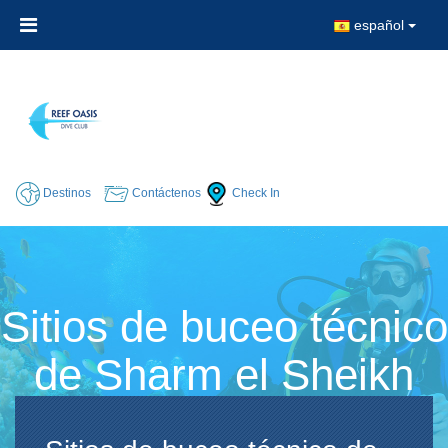
español
Destinos
Contáctenos
Check In
Sitios de buceo técnico
de Sharm el Sheikh