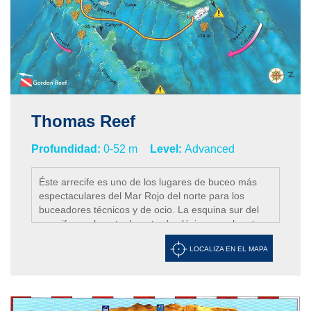
Thomas Reef
Profundidad:
0-52 m
Level:
Advanced
Éste arrecife es uno de los lugares de buceo más
espectaculares del Mar Rojo del norte para los
buceadores técnicos y de ocio. La esquina sur del
arrecife es el punto de entrada clásico para la ruta
subacuática, que continúa a lo largo del lado
LOCALIZA EN EL MAPA
oriental, donde los corales descienden a una meseta
arenosa a una profundidad de unos 25 metros y
tiene un ligero gradiente. En ésta expedición
podremos observar impresionantes ventiladores y
corales negros. A una profundidad de 35 metros,