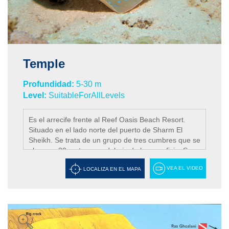
Temple
Profundidad:
5-30 m
Level:
SuitableForAllLevels
Es el arrecife frente al Reef Oasis Beach Resort.
Situado en el lado norte del puerto de Sharm El
Sheikh. Se trata de un grupo de tres cumbres que se
elevan a 20 metros por debajo de la superficie. Se
trata de un arrecife de pendiente plana con dos
VEA EL VIDEO
LOCALIZA EN EL MAPA
grandes cumbres y algunas menores que agregan
contorno a la cara del arrecife. El mayor de los
pináculos es 'La Torre', se divide en dos grandes
fisuras, siendo posible nadar a través de una. En el
segundo no se debe entrar, para no dañar las
delicadas gorgonias que crecen a lo largo de las