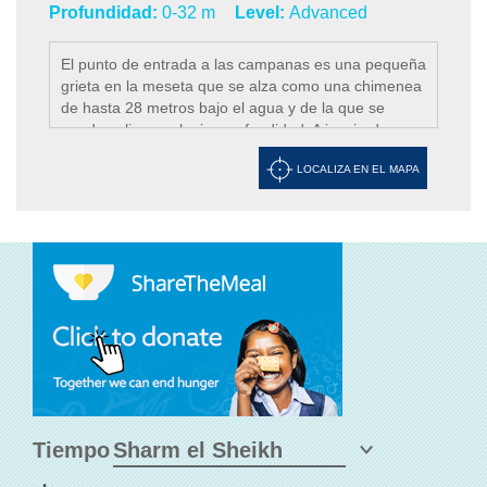
Profundidad:
0-32 m
Level:
Advanced
El punto de entrada a las campanas es una pequeña
grieta en la meseta que se alza como una chimenea
de hasta 28 metros bajo el agua y de la que se
puede salir a cualquier profundidad. A izquierda y
derecha están los corales y delante de ellos sólo la
LOCALIZA EN EL MAPA
inmensidad del mar. Una vez alcanzado su
profundidad máxima, gire a la derecha. A lo largo de
una pared fantástica con muchos voladizos de coral
rodeado de una variedad de peces preciosos. La
inmersión gradualmente le lleva a la hermosa silla
de coral en el agujero azul a unos 7 metros. Para
buzos técnicos, el agujero azul en sí es literalmente
un agujero en el arrecife que tiene unos 56 metros
de ancho y una profundidad máxima de 90 a 120
metros. La característica más importante del agujero
azul es el arco a 56 metros y desemboca a mar
abierto. Una forma de localizar el arco es bajar a 30
metros en el lado oeste del Blue Hole, donde
Tiempo
encontrará un barranco arenoso, siguiendo el
barranco arenoso finalmente lo encontrará. A 52