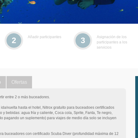
Añadir participantes
Asignación de los
2
3
participantes a los
servicios
o
Ofertas
tir entre 2 o más buceadores.
ida/vuelta hasta el hotel, Nitrox gratuito para buceadoes certificados
 y bebidas: agua fría y caliente, Coca cola, Sprite, Fanta, Te negro,
rdo pagando un suplemento) para viajes de medio día solo se incluyen
 para buceadores con certificado Scuba Diver (profundidad máxima de 12