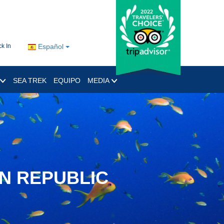
k In
Español
SEA TREK
EQUIPO
MEDIA
N REPUBLIC