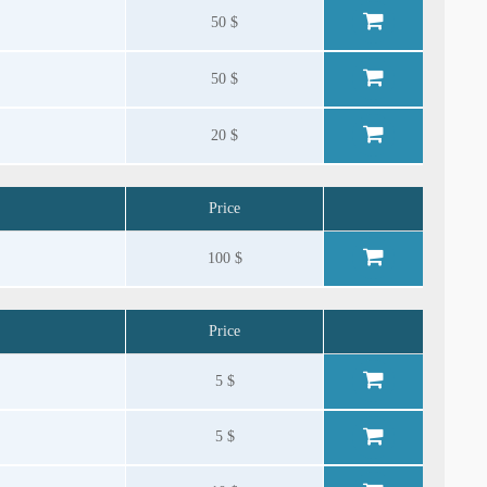
50 $
50 $
20 $
Price
100 $
Price
5 $
5 $