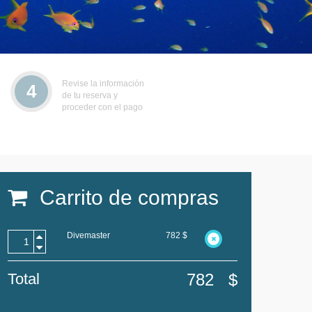
Revise la información
4
de tu reserva y
proceder con el pago
Carrito de compras
Divemaster
782
$
Total
782
$