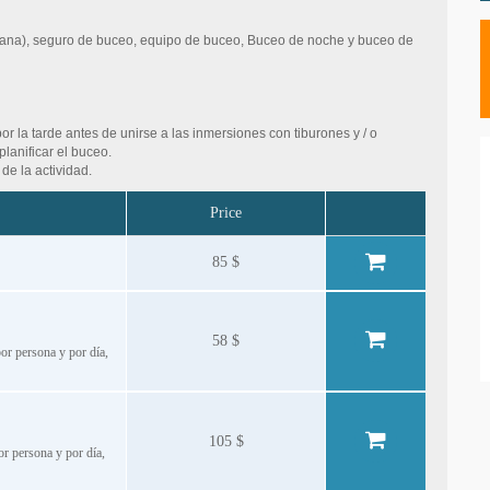
icana), seguro de buceo, equipo de buceo, Buceo de noche y buceo de
 la tarde antes de unirse a las inmersiones con tiburones y / o
lanificar el buceo.
 de la actividad.
Price
85 $
58 $
por persona y por día,
105 $
or persona y por día,