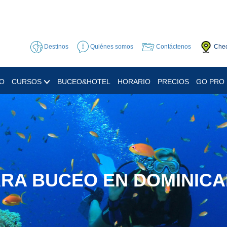
Destinos
Quiénes somos
Contáctenos
Chec
EO
CURSOS
BUCEO&HOTEL
HORARIO
PRECIOS
GO PRO
ARA BUCEO EN DOMINICA