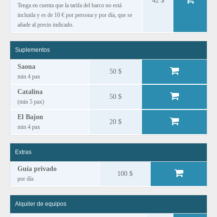
42 $
Tenga en cuenta que la tarifa del barco no está
incluida y es de 10 € por persona y por día, que se
añade al precio indicado.
Suplementos
Saona
50 $
min 4 pax
Catalina
50 $
(min 5 pax)
El Bajon
20 $
min 4 pax
Extras
Guía privado
100 $
por día
Alquiler de equipos