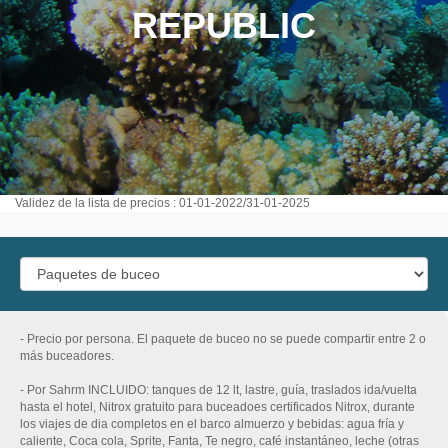
REPUBLIC
Validez de la lista de precios : 01-01-2022/31-01-2025
- Precio por persona. El paquete de buceo no se puede compartir entre 2 o
más buceadores.
- Por Sahrm INCLUIDO: tanques de 12 lt, lastre, guía, traslados ida/vuelta
hasta el hotel, Nitrox gratuito para buceadoes certificados Nitrox, durante
los viajes de dia completos en el barco almuerzo y bebidas: agua fría y
caliente, Coca cola, Sprite, Fanta, Te negro, café instantáneo, leche (otras