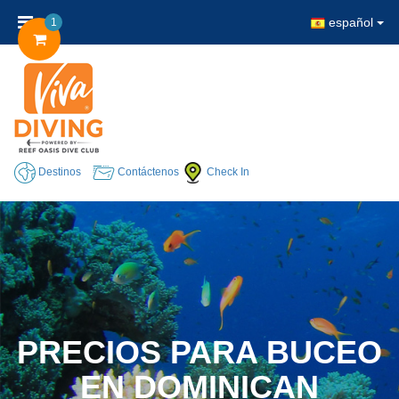
español
1
Destinos
Contáctenos
Check In
PRECIOS PARA BUCEO
EN DOMINICAN