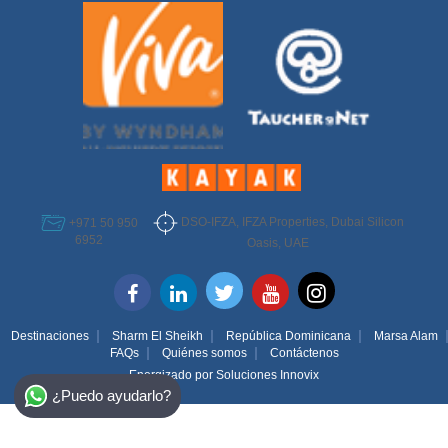
DSO-IFZA, IFZA Properties, Dubai Silicon
+971 50 950
6952
Oasis, UAE
Destinaciones
Sharm El Sheikh
República Dominicana
Marsa Alam
FAQs
Quiénes somos
Contáctenos
Energizado por
Soluciones Innovix
Select Destination
¿Puedo ayudarlo?
Egypt