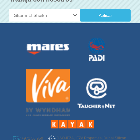
Aplicar
DSO-IFZA, IFZA Properties, Dubai Silicon
+971 50 950