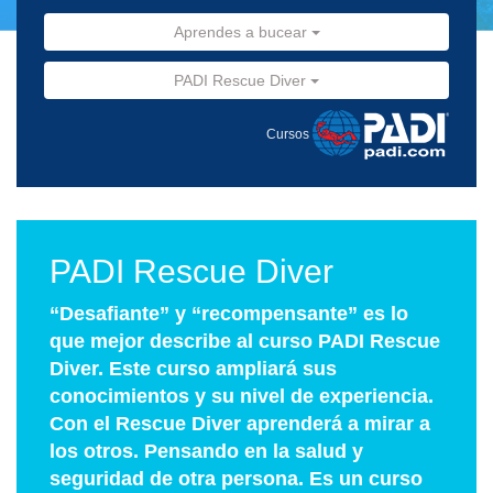
Aprendes a bucear
PADI Rescue Diver
Cursos
PADI Rescue Diver
“Desafiante” y “recompensante” es lo
que mejor describe al curso PADI Rescue
Diver. Este curso ampliará sus
conocimientos y su nivel de experiencia.
Con el Rescue Diver aprenderá a mirar a
los otros. Pensando en la salud y
seguridad de otra persona. Es un curso