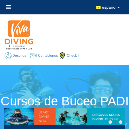
español
Destinos
Contáctenos
Check In
Cursos de Buceo PADI