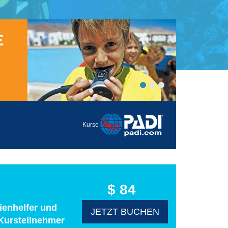
Kurse
$ 84
ienhelfer und
JETZT BUCHEN
 Kursteilnehmer