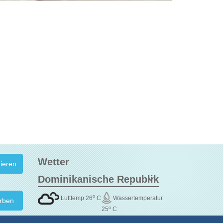
Wetter
o
Lufttemp 26
C
Wassertemperatur
rben
o
25
C