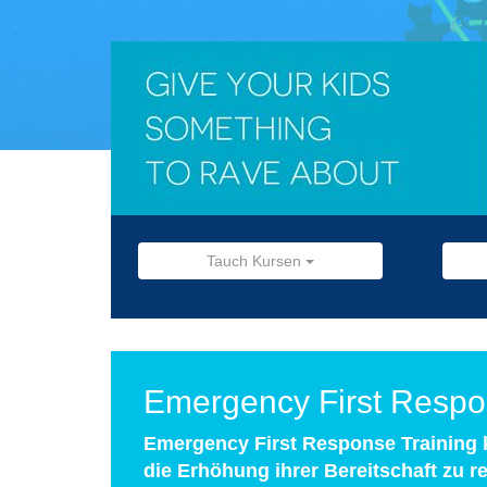
Tauch Kursen
Emergency First Resp
Emergency First Response Training k
die Erhöhung ihrer Bereitschaft zu re