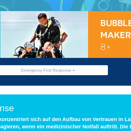
Emergency First Response
onse
onzentriert sich auf den Aufbau von Vertrauen in La
agieren, wenn ein medizinischer Notfall auftritt. Die