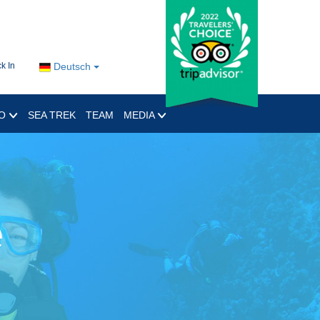
k In
Deutsch
RO
SEA TREK
TEAM
MEDIA
e