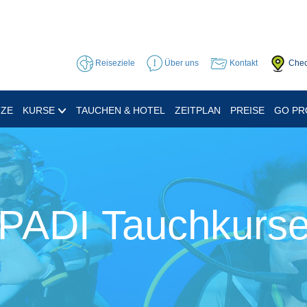
Reiseziele
Über uns
Kontakt
Chec
TZE
KURSE
TAUCHEN & HOTEL
ZEITPLAN
PREISE
GO P
PADI Tauchkurs