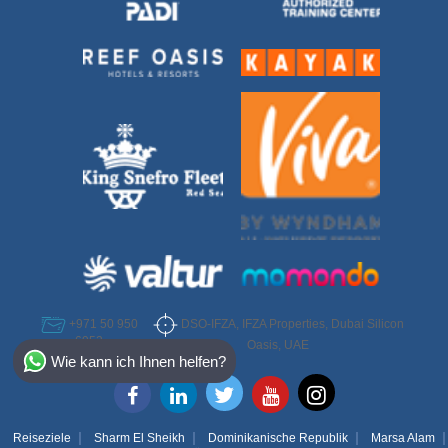
DSO-IFZA, IFZA Properties, Dubai Silicon
+971 50 950
6952
Select Destination
Oasis, UAE
Wie kann ich Ihnen helfen?
Egypt
Bahamas
Reiseziele
Sharm El Sheikh
Dominikanische Republik
Marsa Alam