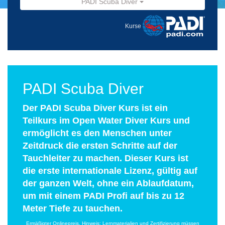
PADI Scuba Diver
Kurse
PADI Scuba Diver
Der PADI Scuba Diver Kurs ist ein
Teilkurs im Open Water Diver Kurs und
ermöglicht es den Menschen unter
Zeitdruck die ersten Schritte auf der
Tauchleiter zu machen. Dieser Kurs ist
die erste internationale Lizenz, gültig auf
der ganzen Welt, ohne ein Ablaufdatum,
um mit einem PADI Profi auf bis zu 12
Meter Tiefe zu tauchen.
Ermäßigter Onlinepreis. Hinweis: Lernmaterialien und Zertifizierung müssen