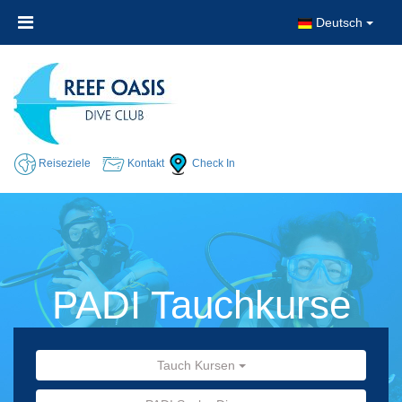
Deutsch
Reiseziele
Kontakt
Check In
PADI Tauchkurse
Tauch Kursen