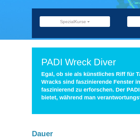
SpezialKurse
PADI Wreck Diver
Egal, ob sie als künstliches Riff für
Wracks sind faszinierende Fenster i
faszinierend zu erforschen. Der PADI
bietet, während man verantwortungs
Dauer