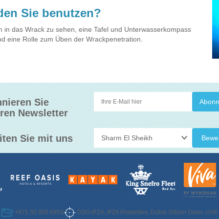
den Sie benutzen?
um in das Wrack zu sehen, eine Tafel und Unterwasserkompass
und eine Rolle zum Üben der Wrackpenetration.
nieren Sie
ren Newsletter
iten Sie mit uns
Bewe
DSO-IFZA, IFZA Properties, Dubai Silicon Oasis, UAE
+971 50 950 6952