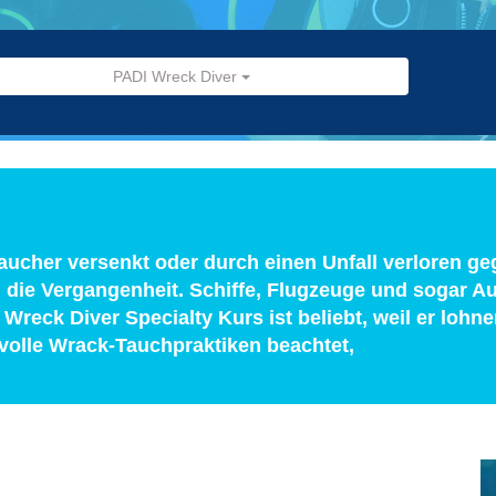
PADI Wreck Diver
 Taucher versenkt oder durch einen Unfall verloren g
n die Vergangenheit. Schiffe, Flugzeuge und sogar A
 Wreck Diver Specialty Kurs ist beliebt, weil er loh
volle Wrack-Tauchpraktiken beachtet,