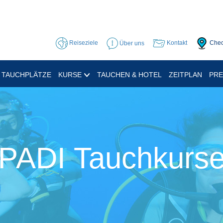
Reiseziele
Über uns
Kontakt
Chec
TAUCHPLÄTZE
KURSE
TAUCHEN & HOTEL
ZEITPLAN
PRE
PADI Tauchkurs