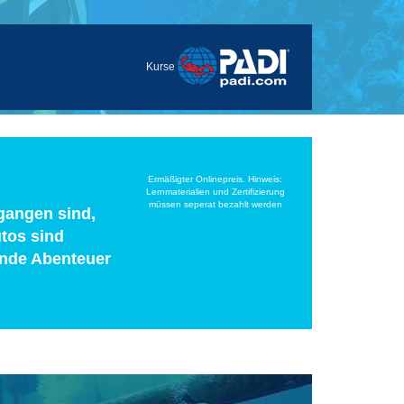
Kurse
Ermäßigter Onlinepreis. Hinweis:
Lernmaterialien und Zertifizierung
müssen seperat bezahlt werden
egangen sind,
utos sind
nende Abenteuer