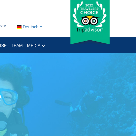
k In
Deutsch
ISE
TEAM
MEDIA
e