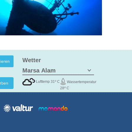
Wetter
o
Lufttemp 31
C
Wassertemperatur
rben
o
28
C