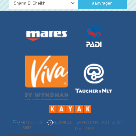
aanvragen
DSO-IFZA, IFZA Properties, Dubai Silicon
+971 50 950
6952
Oasis, UAE
Select Destination