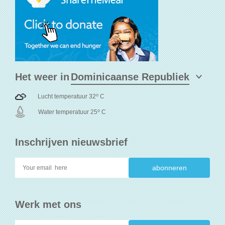
Het weer in
o
Lucht temperatuur 32
C
o
Water temperatuur 25
C
Inschrijven nieuwsbrief
Werk met ons