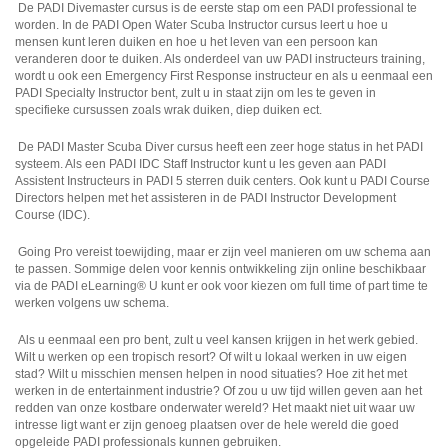
De PADI Divemaster cursus is de eerste stap om een PADI professional te
worden. In de PADI Open Water Scuba Instructor cursus leert u hoe u
mensen kunt leren duiken en hoe u het leven van een persoon kan
veranderen door te duiken. Als onderdeel van uw PADI instructeurs training,
wordt u ook een Emergency First Response instructeur en als u eenmaal een
PADI Specialty Instructor bent, zult u in staat zijn om les te geven in
specifieke cursussen zoals wrak duiken, diep duiken ect.
De PADI Master Scuba Diver cursus heeft een zeer hoge status in het PADI
systeem. Als een PADI IDC Staff Instructor kunt u les geven aan PADI
Assistent Instructeurs in PADI 5 sterren duik centers. Ook kunt u PADI Course
Directors helpen met het assisteren in de PADI Instructor Development
Course (IDC).
Going Pro vereist toewijding, maar er zijn veel manieren om uw schema aan
te passen. Sommige delen voor kennis ontwikkeling zijn online beschikbaar
via de PADI eLearning® U kunt er ook voor kiezen om full time of part time te
werken volgens uw schema.
Als u eenmaal een pro bent, zult u veel kansen krijgen in het werk gebied.
Wilt u werken op een tropisch resort? Of wilt u lokaal werken in uw eigen
stad? Wilt u misschien mensen helpen in nood situaties? Hoe zit het met
werken in de entertainment industrie? Of zou u uw tijd willen geven aan het
redden van onze kostbare onderwater wereld? Het maakt niet uit waar uw
intresse ligt want er zijn genoeg plaatsen over de hele wereld die goed
opgeleide PADI professionals kunnen gebruiken.