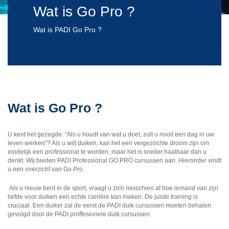
Wat is Go Pro ?
Wat is PADI Go Pro ?
Wat is Go Pro ?
U kent het gezegde: "Als u houdt van wat u doet, zult u nooit een dag in uw
leven werken"? Als u wilt duiken, kan het een vergezochte droom zijn om
eindelijk een ​​professional te worden, maar het is sneller haalbaar dan u
denkt. Wij bieden PADI Professional GO PRO cursussen aan. Hieronder vindt
u een overzicht van Go Pro.
Als u nieuw bent in de sport, vraagt u zich misschien af ​​hoe iemand van zijn
liefde voor duiken een echte carrière kan maken. De juiste training is
cruciaal. Een duiker zal de eerst de PADI duik cursussen moeten behalen
gevolgd door de PADI proffesionele duik cursussen.