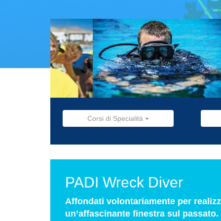
Corsi di Specialità
PADI Wreck Diver
Affondati volontariamente per realizza
un’affascinante finestra sul passato