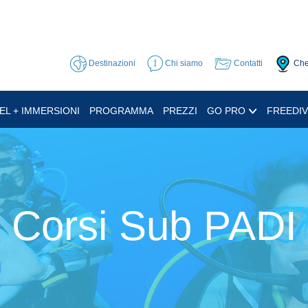
Destinazioni
Chi siamo
Contatti
Che
EL + IMMERSIONI
PROGRAMMA
PREZZI
GO PRO
FREEDIV
Corsi Sub PADI