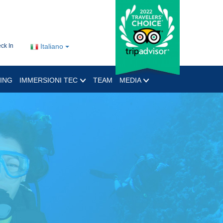
ck In
Italiano
ING
IMMERSIONI TEC
TEAM
MEDIA