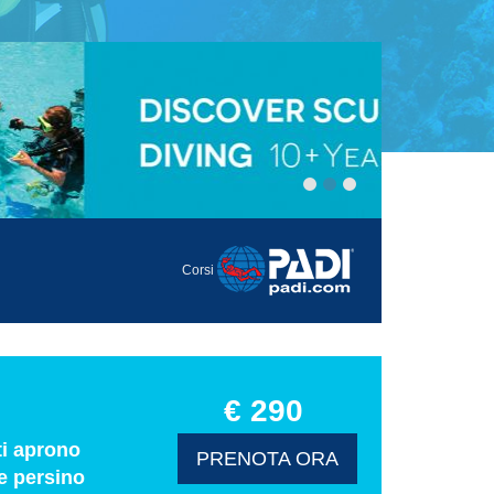
Corsi
€ 290
ti aprono
PRENOTA ORA
e persino