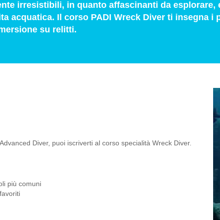
e irresistibili, in quanto affascinanti da esplorare, 
ita acquatica. Il corso PADI Wreck Diver ti insegna i 
ersione su relitti.
Advanced Diver, puoi iscriverti al corso specialità Wreck Diver.
coli più comuni
avoriti