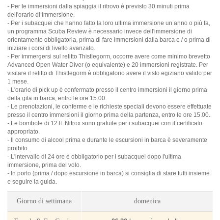
- Per le immersioni dalla spiaggia il ritrovo è previsto 30 minuti prima
dell'orario di immersione.
- Per i subacquei che hanno fatto la loro ultima immersione un anno o più fa,
un programma Scuba Review è necessario invece dell'immersione di
orientamento obbligatoria, prima di fare immersioni dalla barca e / o prima di
iniziare i corsi di livello avanzato.
- Per immergersi sul relitto Thistlegorm, occorre avere come minimo brevetto
Advanced Open Water Diver (o equivalente) e 20 immersioni registrate. Per
visitare il relitto di Thistlegorm è obbligatorio avere il visto egiziano valido per
1 mese.
- L'orario di pick up è confermato presso il centro immersioni il giorno prima
della gita in barca, entro le ore 15.00.
- Le prenotazioni, le conferme e le richieste speciali devono essere effettuate
presso il centro immersioni il giorno prima della partenza, entro le ore 15.00.
- Le bombole di 12 lt. Nitrox sono gratuite per i subacquei con il certificato
appropriato.
- Il consumo di alcool prima e durante le escursioni in barca è severamente
proibito.
- L'intervallo di 24 ore è obbligatorio per i subacquei dopo l'ultima
immersione, prima del volo.
- In porto (prima / dopo escursione in barca) si consiglia di stare tutti insieme
e seguire la guida.
Giorno di settimana
domenica