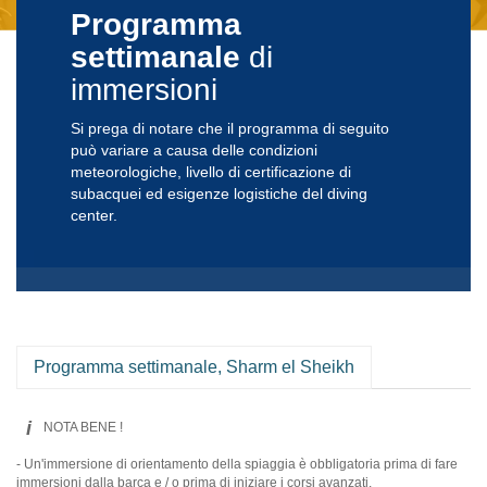
Programma
settimanale
di
immersioni
Si prega di notare che il programma di seguito
può variare a causa delle condizioni
meteorologiche, livello di certificazione di
subacquei ed esigenze logistiche del diving
center.
Programma settimanale, Sharm el Sheikh
i
NOTA BENE !
- Un'immersione di orientamento della spiaggia è obbligatoria prima di fare
immersioni dalla barca e / o prima di iniziare i corsi avanzati.