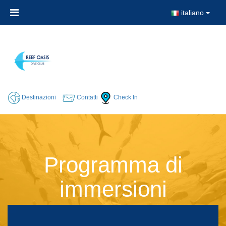
italiano
Destinazioni
Contatti
Check In
Programma di
immersioni