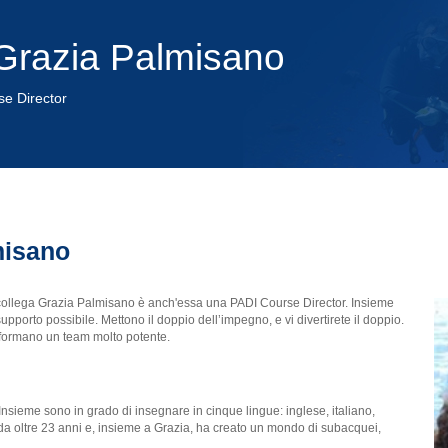
 Grazia Palmisano
se Director
misano
 collega Grazia Palmisano è anch'essa una PADI Course Director. Insieme
porto possibile. Mettono il doppio dell’impegno, e vi divertirete il doppio.
 formano un team molto potente.
Insieme sono in grado di insegnare in cinque lingue: inglese, italiano,
a oltre 23 anni e, insieme a Grazia, ha creato un mondo di subacquei,