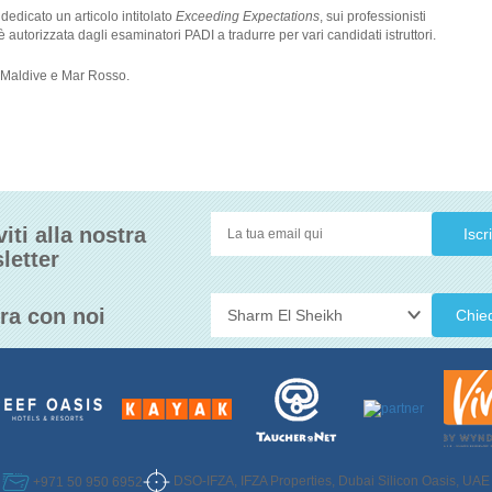
dedicato un articolo intitolato
Exceeding Expectations
, sui professionisti
autorizzata dagli esaminatori PADI a tradurre per vari candidati istruttori.
, Maldive e Mar Rosso.
viti alla nostra
letter
ra con noi
Chie
DSO-IFZA, IFZA Properties, Dubai Silicon Oasis, UAE
+971 50 950 6952