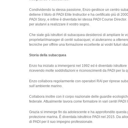
Condividendo la stessa passione, Enzo gestisce un centro suba
detiene il titolo di PADI Elite Instructor e ha certificato più di
PADI Story
, e infine è diventata lei stessa PADI Course Direct
per aiutarvi a realizzare il vostro sogno.
Che siate già istruttori di subacquea desiderosi di ampliare le 
proprietari/manager di centri subacquei, vi aiuteranno a ottene
tecniche per offrire una formazione eccellente ai vostri futuri stu
Storia della subacquea
Enzo ha iniziato a immergersi nel 1992 ed è diventato istruttor
ricevendo molte soddisfazioni e riconoscimenti da PADI per la quali
Enzo collabora regolarmente con operatori RAI per riprese subac
sull’ambiente marino.
Collabora inoltre con il corpo nazionale delle guardie ecologic
federale. Attualmente lavora come formatore in vari centri PADI I
Grazia si immerge fin da adolescente e ha approfondito questa p
protezione marina. È diventata istruttrice PADI nel 2015. Da allor
di PADI per il suo impegno professionale.