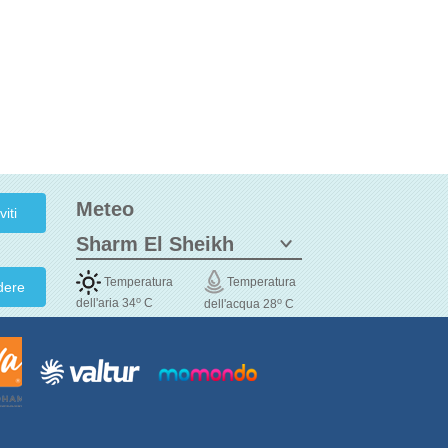
Meteo
Temperatura
Temperatura
dere
o
o
dell'aria 34
C
dell'acqua 28
C