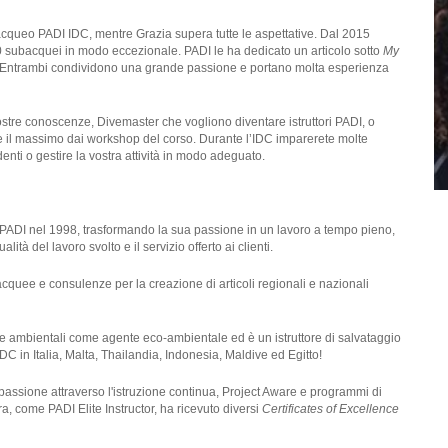
cqueo PADI IDC, mentre Grazia supera tutte le aspettative. Dal 2015
 2000 subacquei in modo eccezionale. PADI le ha dedicato un articolo sotto
My
or. Entrambi condividono una grande passione e portano molta esperienza
vostre conoscenze, Divemaster che vogliono diventare istruttori PADI, o
re il massimo dai workshop del corso. Durante l’IDC imparerete molte
denti o gestire la vostra attività in modo adeguato.
e PADI nel 1998, trasformando la sua passione in un lavoro a tempo pieno,
tà del lavoro svolto e il servizio offerto ai clienti.
quee e consulenze per la creazione di articoli regionali e nazionali
he ambientali come agente eco-ambientale ed è un istruttore di salvataggio
DC in Italia, Malta, Thailandia, Indonesia, Maldive ed Egitto!
assione attraverso l'istruzione continua, Project Aware e programmi di
a, come PADI Elite Instructor, ha ricevuto diversi
Certificates of Excellence