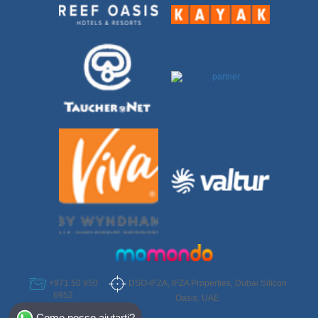
DSO-IFZA, IFZA Properties, Dubai Silicon
+971 50 950
6952
Oasis, UAE
Select Destination
Come posso aiutarti?