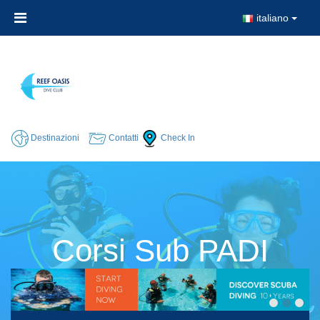
italiano
Destinazioni
Contatti
Check In
Corsi Sub PADI