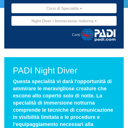
Corsi di Specialità
Night Diver / Iimmersione notturna
Corsi
PADI Night Diver
Questa specialità vi darà l'opportunità di
ammirare le meravigliose creature che
escono allo coperto solo di notte. La
specialità di immersione notturna
comprende le tecniche di comunicazione
in visibilità limitata e le procedure e
l’equipaggiamento necessari alla