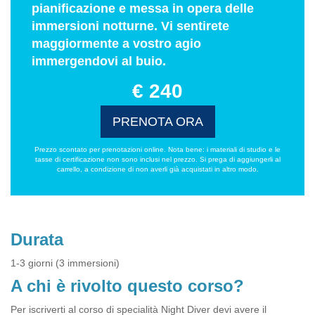
pianificazione e messa in opera delle
immersioni notturne. Vi sentirete
maggiormente a vostro agio
immergendovi al buio.
€ 240
PRENOTA ORA
Prezzo scontato per prenotazioni online. Nota bene: i materiali di studio e le
tasse di certificazione non sono inclusi nel prezzo. Si prega di aggiungerli al
carrello, a condizione di non averli già acquistati in altro modo.
Durata
1-3 giorni (3 immersioni)
A chi è rivolto questo corso?
Per iscriverti al corso di specialità Night Diver devi avere il