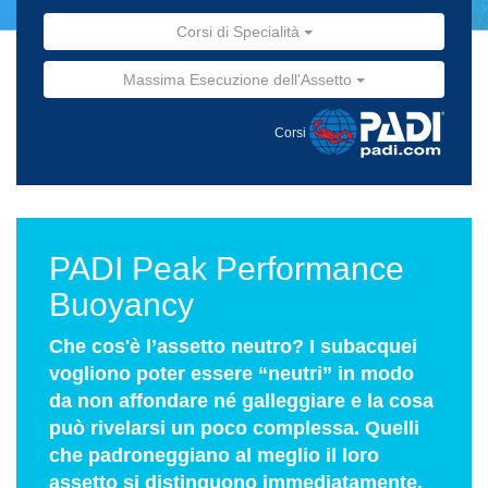
Corsi di Specialità
Massima Esecuzione dell'Assetto
Corsi
PADI Peak Performance
Buoyancy
Che cos'è l’assetto neutro? I subacquei
vogliono poter essere “neutri” in modo
da non affondare né galleggiare e la cosa
può rivelarsi un poco complessa. Quelli
che padroneggiano al meglio il loro
assetto si distinguono immediatamente.