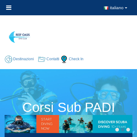
italiano
Destinazioni
Contatti
Check In
Corsi Sub PADI