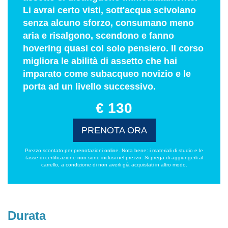
Li avrai certo visti, sott'acqua scivolano
senza alcuno sforzo, consumano meno
aria e risalgono, scendono e fanno
hovering quasi col solo pensiero. Il corso
migliora le abilità di assetto che hai
imparato come subacqueo novizio e le
porta ad un livello successivo.
€ 130
PRENOTA ORA
Prezzo scontato per prenotazioni online. Nota bene: i materiali di studio e le
tasse di certificazione non sono inclusi nel prezzo. Si prega di aggiungerli al
carrello, a condizione di non averli già acquistati in altro modo.
Durata