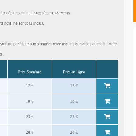
ées tôt le matin/nuit, suppléments & extras.
s hôtel ne sont pas inclus.
ant de participer aux plongées avec requins ou sorties du matin. Merci
té.
Prix Standard
Prix en ligne
12 €
12 €
18 €
18 €
23 €
23 €
28 €
28 €