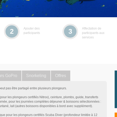
Ajouter des
Affectation de
2
3
participants
participants aux
services
rs GoPro
Snorkeling
Offres
 peut pas être partagé entre plusieurs plongeurs.
(pour les plongeurs certifiés Nitrox), ceinture, plombs, guide, transferts
urnée, pour les journées complètes déjeuner & boissons sélectionnées :
tantané, lait (autres boissons disponibles à bord avec supplément).
i que pour les plongeurs certifiés Scuba Diver (profondeur limitée à 12