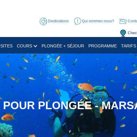
Destinations
Qui sommes nous?
Conta
Check
SITES
COURS
PLONGÉE + SÉJOUR
PROGRAMME
TARIFS
S POUR PLONGÉE - MARS