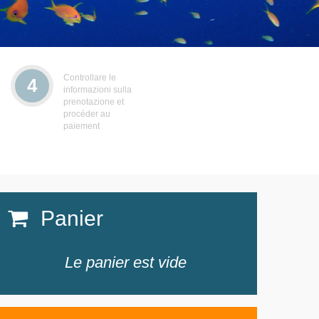
Controllare le
4
informazioni sulla
prenotazione et
procéder au
paiement
Panier
Le panier est vide