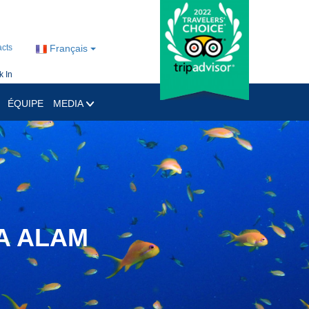
cts
Français
 In
ÉQUIPE
MEDIA
A ALAM