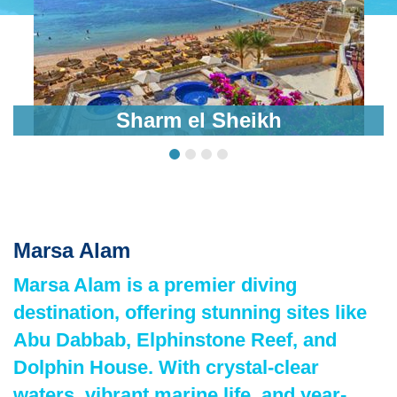
Sharm el Sheikh
Marsa Alam
Marsa Alam is a premier diving
destination, offering stunning sites like
Abu Dabbab, Elphinstone Reef, and
Dolphin House. With crystal-clear
waters, vibrant marine life, and year-