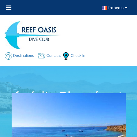
français
Destinations
Contacts
Check In
forfaits Plongée et
Séjour