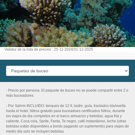
Validez de la lista de precios : 25-11-2024/31-12-2025
- Precio por persona. El paquete de buceo no se puede compartir entre 2 o
más buceadores.
- Por Sahrm INCLUIDO: tanques de 12 lt, lastre, guía, traslados ida/vuelta
hasta el hotel, Nitrox gratuito para buceadoes certificados Nitrox, durante
los viajes de dia completos en el barco almuerzo y bebidas: agua fría y
caliente, Coca cola, Sprite, Fanta, Te negro, café instantáneo, leche (otras
bebidas están disponibles a bordo pagando un suplemento) para viajes de
medio día solo se incluyen bebidas