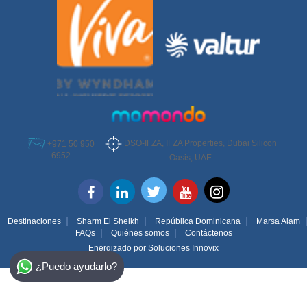
DSO-IFZA, IFZA Properties, Dubai Silicon
+971 50 950
6952
Oasis, UAE
Destinaciones
Sharm El Sheikh
República Dominicana
Marsa Alam
FAQs
Quiénes somos
Contáctenos
Energizado por
Soluciones Innovix
Select Destination
¿Puedo ayudarlo?
Egypt
Bahamas