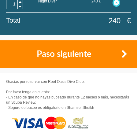
Night Diver
240
€
Total
240
€
Paso siguiente
Gracias por reservar con Reef Oasis Dive Club.
Por favor tenga en cuenta:
- En caso de que no hayas buceado durante 12 meses o más, necesitarás
un Scuba Review.
- Seguro de buceo es obligatorio en Sharm el Sheikh