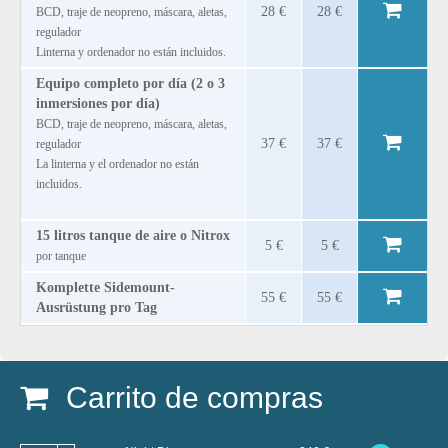
28 €
28 €
BCD, traje de neopreno, máscara, aletas,
regulador
Linterna y ordenador no están incluidos.
Equipo completo por día (2 o 3
inmersiones por día)
BCD, traje de neopreno, máscara, aletas,
37 €
37 €
regulador
La linterna y el ordenador no están
incluidos.
15 litros tanque de aire o Nitrox
5 €
5 €
por tanque
Komplette Sidemount-
55 €
55 €
Ausrüstung pro Tag
Carrito de compras