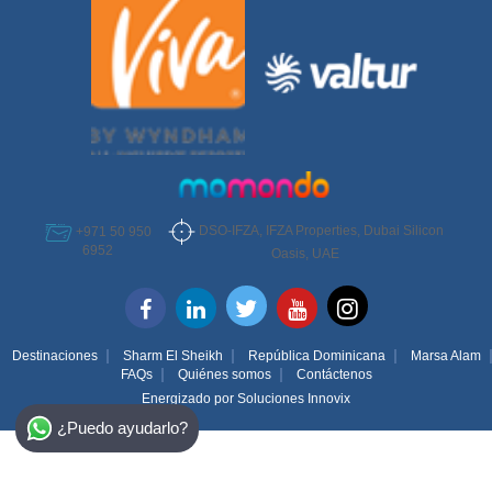
DSO-IFZA, IFZA Properties, Dubai Silicon
+971 50 950
6952
Oasis, UAE
Destinaciones
Sharm El Sheikh
República Dominicana
Marsa Alam
FAQs
Quiénes somos
Contáctenos
Energizado por
Soluciones Innovix
Select Destination
¿Puedo ayudarlo?
Egypt
Bahamas