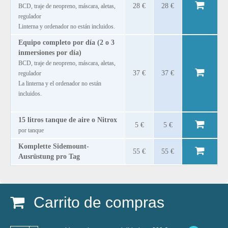
28 €
28 €
BCD, traje de neopreno, máscara, aletas,
regulador
Linterna y ordenador no están incluidos.
Equipo completo por día (2 o 3
inmersiones por día)
BCD, traje de neopreno, máscara, aletas,
37 €
37 €
regulador
La linterna y el ordenador no están
incluidos.
15 litros tanque de aire o Nitrox
5 €
5 €
por tanque
Komplette Sidemount-
55 €
55 €
Ausrüstung pro Tag
Carrito de compras