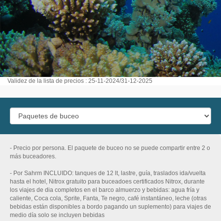
Validez de la lista de precios : 25-11-2024/31-12-2025
- Precio por persona. El paquete de buceo no se puede compartir entre 2 o
más buceadores.
- Por Sahrm INCLUIDO: tanques de 12 lt, lastre, guía, traslados ida/vuelta
hasta el hotel, Nitrox gratuito para buceadoes certificados Nitrox, durante
los viajes de dia completos en el barco almuerzo y bebidas: agua fría y
caliente, Coca cola, Sprite, Fanta, Te negro, café instantáneo, leche (otras
bebidas están disponibles a bordo pagando un suplemento) para viajes de
medio día solo se incluyen bebidas