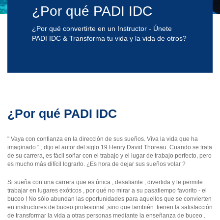
¿Por qué PADI IDC
¿Por qué convertirte en un Instructor - Únete
PADI IDC & Transforma tu vida y la vida de otros?
¿Por qué PADI IDC
" Vaya con confianza en la dirección de sus sueños. Viva la vida que ha
imaginado " , dijo el autor del siglo 19 Henry David Thoreau. Cuando se trata
de su carrera, es fácil soñar con el trabajo y el lugar de trabajo perfecto, pero
es mucho más difícil lograrlo. ¿Es hora de dejar sus sueños volar ?
Si sueña con una carrera que es única , desafiante , divertida y le permite
trabajar en lugares exóticos , por qué no mirar a su pasatiempo favorito - el
buceo ! No sólo abundan las oportunidades para aquellos que se convierten
en instructores de buceo profesional ,sino que también tienen la satisfacción
de transformar la vida a otras personas mediante la enseñanza de buceo .