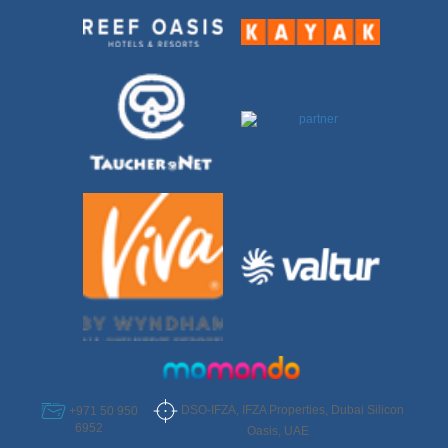
DSO-IFZA, IFZA Properties, Dubai Silicon
+971 50 950
6952
Oasis, UAE