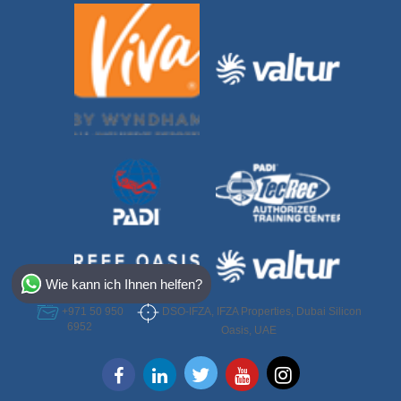
Select Destination
Wie kann ich Ihnen helfen?
Egypt
DSO-IFZA, IFZA Properties, Dubai Silicon
+971 50 950
6952
Oasis, UAE
Bahamas
Dominican