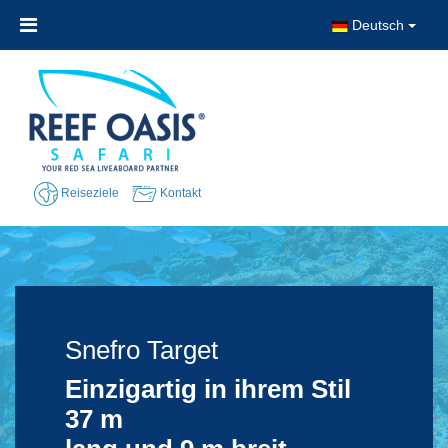
Deutsch
Reiseziele
Kontakt
Snefro Target
Snefro Target
Einzigartig in ihrem Stil
37 m