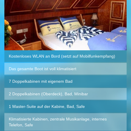
Kostenloses WLAN an Bord (setzt auf Mobilfunkempfang)
Das gesamte Boot ist voll klimatisiert
7 Doppelkabinen mit eigenem Bad
2 Doppelkabinen (Oberdeck), Bad, Minibar
1 Master-Suite auf der Kabine, Bad, Safe
Klimatisierte Kabinen, zentrale Musikanlage, internes
Telefon, Safe