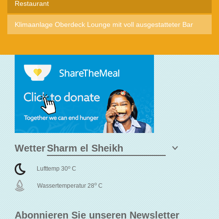
Restaurant
Klimaanlage Oberdeck Lounge mit voll ausgestatteter Bar
Wetter
o
Lufttemp 30
C
o
Wassertemperatur 28
C
Abonnieren Sie unseren Newsletter