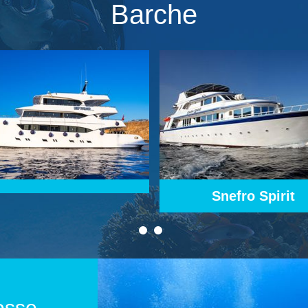
Barche
Snefro Spirit
Snefro Love
osso