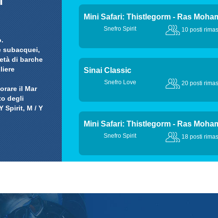
Mini Safari: Thistlegorm - Ras Moh
Snefro Spirit
10 posti rimas
o.
e subacquei,
età di barche
liere
Sinai Classic
Snefro Love
20 posti rimas
orare il Mar
to degli
Y Spirit, M / Y
Mini Safari: Thistlegorm - Ras Moh
Snefro Spirit
18 posti rimas