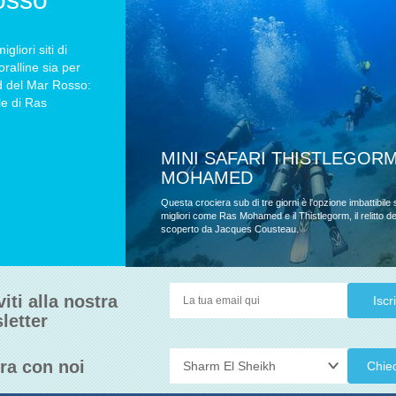
liori siti di
ralline sia per
sud del Mar Rosso:
ale di Ras
PERNE DI PIÙ
RELITTI E BARRIERE CORAL
La crociera sub di una settimana che inizia e termina 
concentrandosi su alcuni dei migliori relitti del mondo c
i relitti di Abu Nuhas.
viti alla nostra
letter
ra con noi
Chie