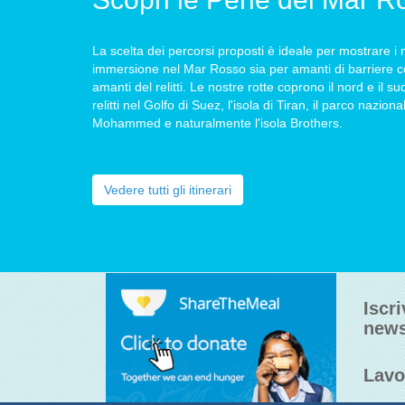
La scelta dei percorsi proposti è ideale per mostrare i mig
immersione nel Mar Rosso sia per amanti di barriere co
amanti del relitti. Le nostre rotte coprono il nord e il 
relitti nel Golfo di Suez, l'isola di Tiran, il parco nazion
Mohammed e naturalmente l'isola Brothers.
NI SAFARI THISTLEGORM - RAS
SA
OHAMED
Vedere tutti gli itinerari
a crociera sub di tre giorni è l'opzione imbattibile se vuoi immergerti nei posti
iori come Ras Mohamed e il Thistlegorm, il relitto della seconda guerra mondiale
erto da Jacques Cousteau.
Iscri
news
Lavo