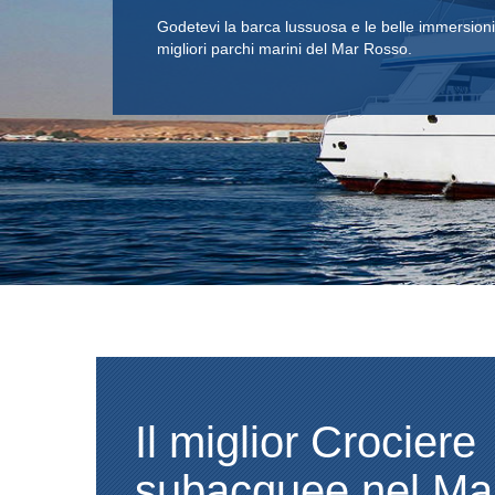
Decks spaziosi per i subacquei, ampie terrazze 
relax, cabine confortevoli e silenziose.
Il miglior Crociere
subacquee nel Ma