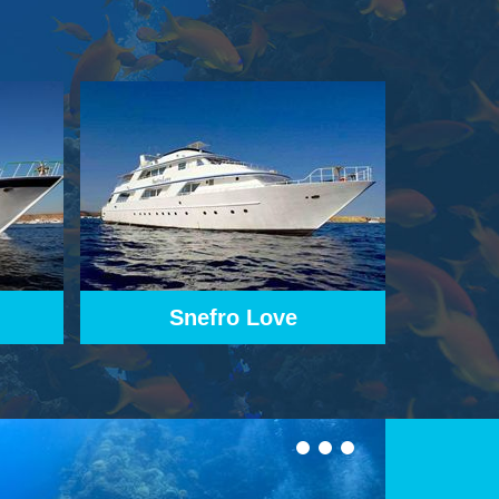
K
Snefro Target