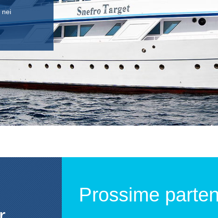
e aree
Prossime parte
r