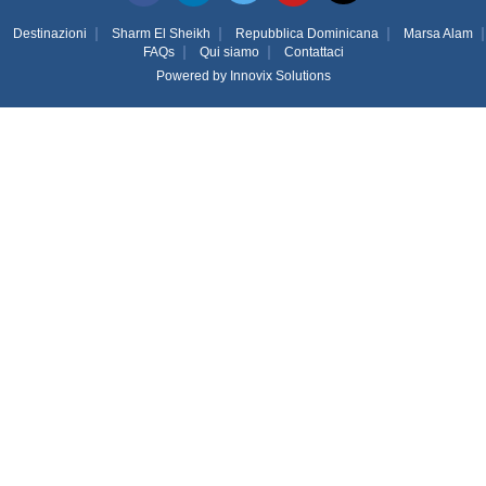
Destinazioni
Sharm El Sheikh
Repubblica Dominicana
Marsa Alam
FAQs
Qui siamo
Contattaci
Powered by
Innovix Solutions