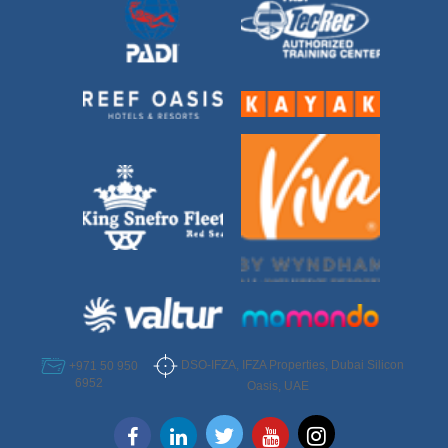
DSO-IFZA, IFZA Properties, Dubai Silicon
+971 50 950
6952
Oasis, UAE