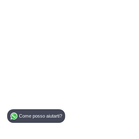
Select Destination
Come posso aiutarti?
Egypt
Bahamas