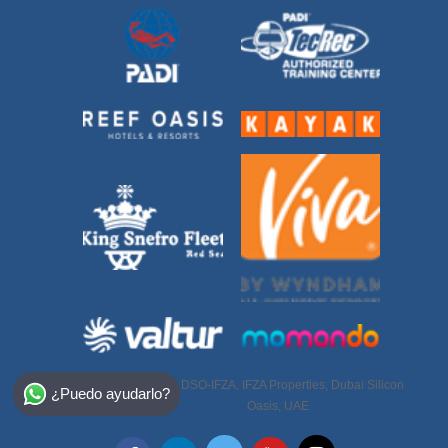
Select Destination
DSO-IFZA, IFZA Properties, Dubai Silicon
+971 50 950
¿Puedo ayudarlo?
6952
Egypt
Oasis, UAE