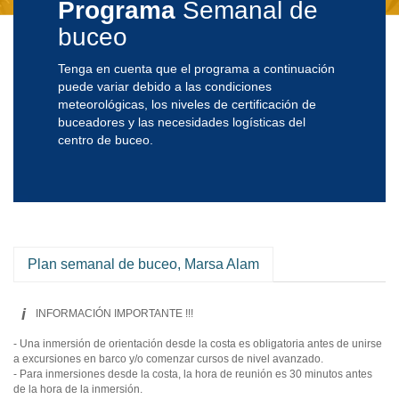
Programa
Semanal de
buceo
Tenga en cuenta que el programa a continuación
puede variar debido a las condiciones
meteorológicas, los niveles de certificación de
buceadores y las necesidades logísticas del
centro de buceo.
Plan semanal de buceo, Marsa Alam
i
INFORMACIÓN IMPORTANTE !!!
- Una inmersión de orientación desde la costa es obligatoria antes de unirse
a excursiones en barco y/o comenzar cursos de nivel avanzado.
- Para inmersiones desde la costa, la hora de reunión es 30 minutos antes
de la hora de la inmersión.