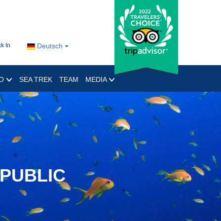
k In
Deutsch
RO
SEA TREK
TEAM
MEDIA
EPUBLIC