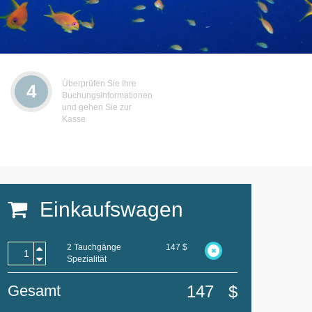
Überprüfen Sie Ihre
4
Buchungsinformationen
und gehen Sie zur
Kasse
Einkaufswagen
2 Tauchgänge
147
$
Spezialität
Gesamt
147
$