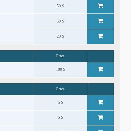
50 $
50 $
20 $
Price
100 $
Price
5 $
5 $