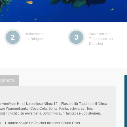
Teilnehmer
Zuweisen von
2
3
hinzufügen
Teilnehmern zu
Diensten
gebote
er vom/zum Hotel kostenlose Nitrox 12 L Flasche für Taucher mit Nitrox-
owie Warmgetränke, Coca Cola, Sprite, Fanta, schwarzer Tee,
ostenpflichtig zu erwerben), Softdrinks auf Halbtages-Bootstouren.
0 u. 11 Jahren sowie für Taucher mit einer Scuba Diver