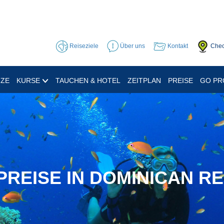
Reiseziele
Über uns
Kontakt
Chec
TZE
KURSE
TAUCHEN & HOTEL
ZEITPLAN
PREISE
GO P
REISE IN DOMINICAN R