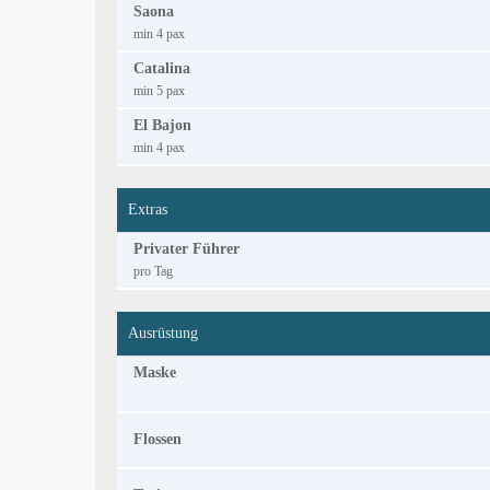
Saona
min 4 pax
Catalina
min 5 pax
El Bajon
min 4 pax
Extras
Privater Führer
pro Tag
Ausrüstung
Maske
Flossen