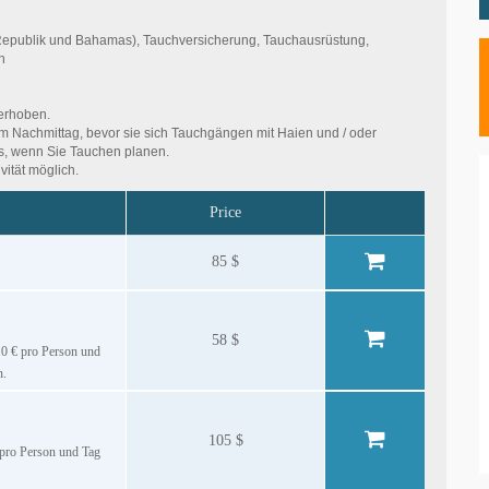
he Republik und Bahamas), Tauchversicherung, Tauchausrüstung,
n
 erhoben.
 Nachmittag, bevor sie sich Tauchgängen mit Haien und / oder
es, wenn Sie Tauchen planen.
vität möglich.
Price
85 $
58 $
 10 € pro Person und
n.
105 $
€ pro Person und Tag