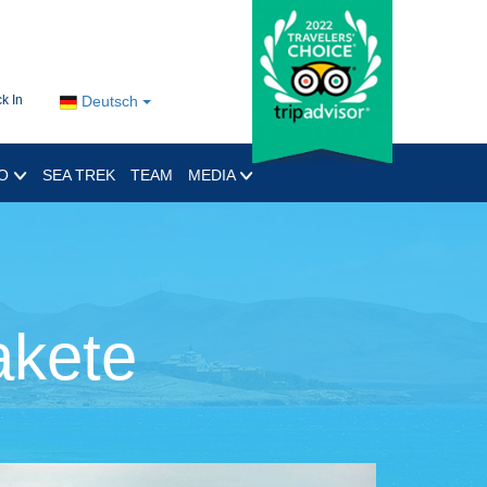
k In
Deutsch
RO
SEA TREK
TEAM
MEDIA
akete