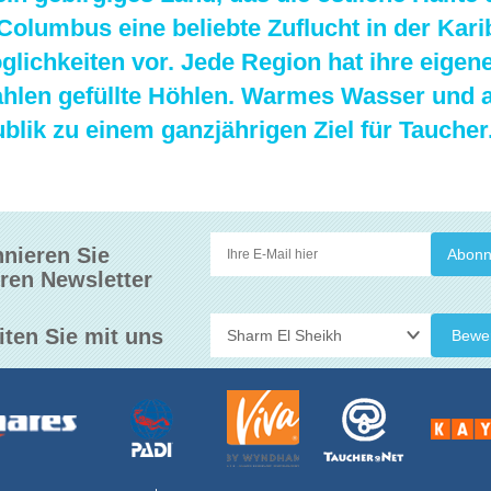
Columbus eine beliebte Zuflucht in der Karib
ichkeiten vor. Jede Region hat ihre eigene
rahlen gefüllte Höhlen. Warmes Wasser und 
ik zu einem ganzjährigen Ziel für Taucher
nieren Sie
ren Newsletter
iten Sie mit uns
Bewe