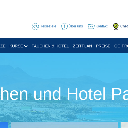
Reiseziele
Über uns
Kontakt
Chec
TZE
KURSE
TAUCHEN & HOTEL
ZEITPLAN
PREISE
GO P
hen und Hotel P