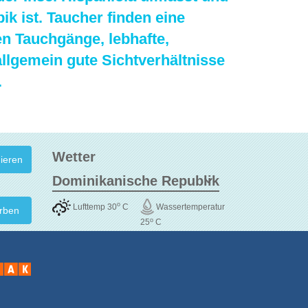
ik ist. Taucher finden eine
n Tauchgänge, lebhafte,
allgemein gute Sichtverhältnisse
.
Wetter
o
Lufttemp 30
C
Wassertemperatur
rben
o
25
C