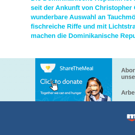
seit der Ankunft von Christopher 
wunderbare Auswahl an Tauchmögl
fischreiche Riffe und mit Lichtst
machen die Dominikanische Republ
Abon
unse
Arbe