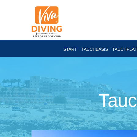
START
TAUCHBASIS
TAUCHPLÄ
Tauc