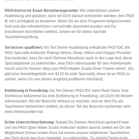
PADI Instructor Exam Bestehensgarantie:
Wir unterstützen unsere
Ausbildung und glauben, dass wir Dich darauf vorbereiten werden, den PADI
IE mit Leichtigkeit zu bestehen. Wenn Du an dem Programm teilgenommen
hast und alle erforderlichen Lernschritte absolviert wurden und Du
trotzdessen durchfallen solltest, zahlen wir für deine nächste
Tauchlehrerprüfung.
Sei besser qualifziert:
Als Teil Deiner Ausbildung enthält der PADI IDC die
PADI Specialty Instructor Ratings Wreck, Deep, Nitrox und Oxygen Provider.
Das bedeutet, dass Du nach Deinem Abschluss auch in der Lage bist, diese
Spezialgebiete zu unterrichten, was Dich interessanter für den Arbeitsmarkt
macht und Dir Deinen Weg zum PADI Master Scuba Diver Trainer ebnet . (Es
gibt eine Anmeldegebühr von $120 für jede Speciality, diese ist an PADI zu
zahlen, wenn Du von dieses Angebot profitieren möchtest)
Einführung in Freediving:
Als Teil Deines PADI IDC beim Reef Oasis Viva
Dominicus bekommst Du eine Einführung in Freediving, um Dich mit diesem
interessanten Teil der Branche vertraut zu machen, und an dem Du als
Tauchlehrer teilnehmen solltest, da dieser Teil der Branche momentan sehr
viele Interessenten hat.
Echte Unterrichtserfahrung:
Sobald Du Deinen Abschluss gemacht hast
und als PADI Open Water Scuba Instructor starten kannst, bieten wir Dir die
Möglichkeit Deinen ersten Kurs mit einem unserer erfahrenen Tauchlehrer,
der Dich durch den Kurs begleitet, zu unterrichten. Du erhälst Deine erste