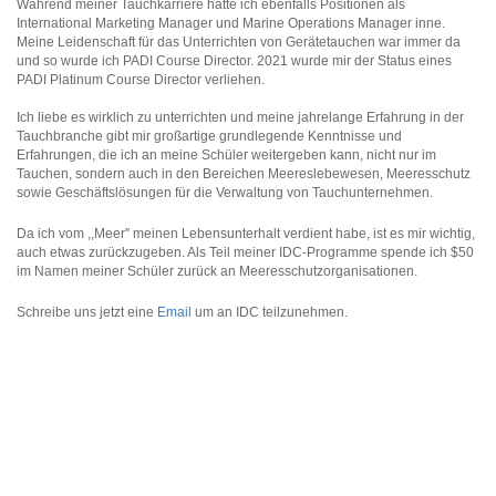
Während meiner Tauchkarriere hatte ich ebenfalls Positionen als
International Marketing Manager und Marine Operations Manager inne.
Meine Leidenschaft für das Unterrichten von Gerätetauchen war immer da
und so wurde ich PADI Course Director. 2021 wurde mir der Status eines
PADI Platinum Course Director verliehen.
Ich liebe es wirklich zu unterrichten und meine jahrelange Erfahrung in der
Tauchbranche gibt mir großartige grundlegende Kenntnisse und
Erfahrungen, die ich an meine Schüler weitergeben kann, nicht nur im
Tauchen, sondern auch in den Bereichen Meereslebewesen, Meeresschutz
sowie Geschäftslösungen für die Verwaltung von Tauchunternehmen.
Da ich vom ,,Meer'' meinen Lebensunterhalt verdient habe, ist es mir wichtig,
auch etwas zurückzugeben. Als Teil meiner IDC-Programme spende ich $50
im Namen meiner Schüler zurück an Meeresschutzorganisationen.
Schreibe uns jetzt eine
Email
um an IDC teilzunehmen.